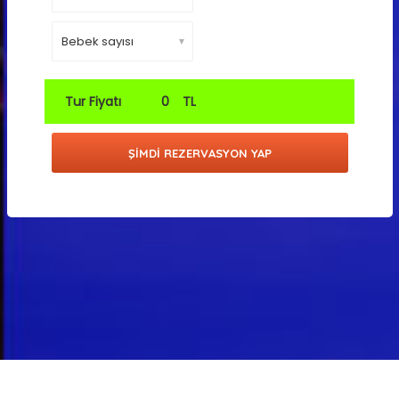
▼
Tur Fiyatı
0
TL