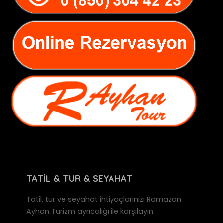
TATİL & TUR & SEYAHAT
Tatil, tur ve seyahat ihtiyaçlarınızı Ramazan
Ayhan Turizm ayrıcalığı ile karşılayın.