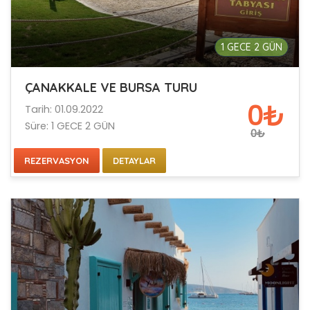
1 GECE 2 GÜN
ÇANAKKALE VE BURSA TURU
0₺
Tarih: 01.09.2022
Süre: 1 GECE 2 GÜN
0₺
REZERVASYON
DETAYLAR