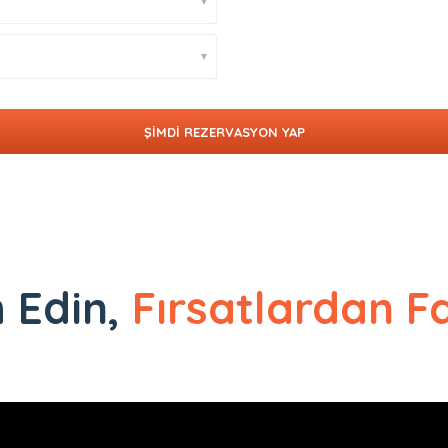
▼
▼
h Edin,
Fırsatlardan F