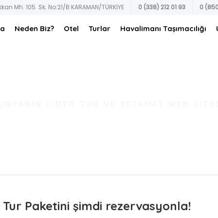
kkan Mh. 105. Sk. No:21/B KARAMAN/TÜRKİYE
0 (338) 212 01 93
0 (850
fa
Neden Biz?
Otel
Turlar
Havalimanı Taşımacılığı
ÜNYANIN LİDER TUR VE SEYAHAT WEB SİTE
REZERVASYON YAP
 Tur Paketini şimdi rezervasyonla!