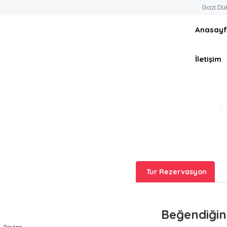
Gazi Dü
Anasay
İletişim
D
Tur Rezervasyon
Beğendiğin
Paylaş