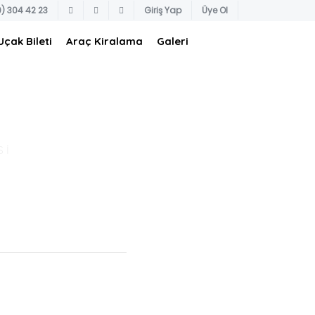
) 304 42 23
Giriş Yap
Üye Ol
Uçak Bileti
Araç Kiralama
Galeri
Sİ